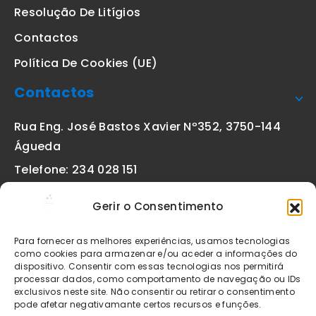
Resolução De Litígios
Contactos
Política De Cookies (UE)
Contactos
Rua Eng. José Bastos Xavier Nº352, 3750-144
Águeda
Telefone: 234 028 151
(chamada para a rede fixa nacional)
Gerir o Consentimento
Email:
geral@etiquetas-online.pt
Para fornecer as melhores experiências, usamos tecnologias
como cookies para armazenar e/ou aceder a informações do
dispositivo. Consentir com essas tecnologias nos permitirá
processar dados, como comportamento de navegação ou IDs
Os preços indicados incluem IVA à taxa legal em vigor. Todos
exclusivos neste site. Não consentir ou retirar o consentimento
os artigos apresentados no site encontram-se sujeitos à
pode afetar negativamante certos recursos e funções.
disponibilidade de stock após confirmação da encomenda. As