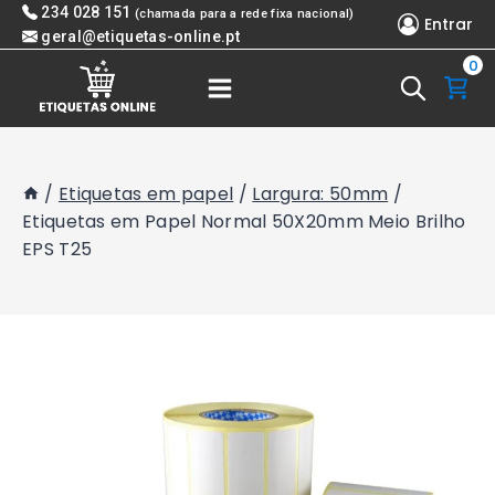
Skip
234 028 151
(chamada para a rede fixa nacional)
Entrar
to
geral@etiquetas-online.pt
0
content
/
Etiquetas em papel
/
Largura: 50mm
/
Etiquetas em Papel Normal 50X20mm Meio Brilho
EPS T25