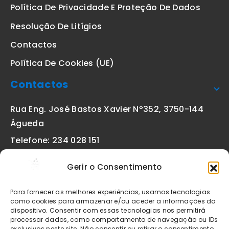
Política De Privacidade E Proteção De Dados
Resolução De Litígios
Contactos
Política De Cookies (UE)
Contactos
Rua Eng. José Bastos Xavier Nº352, 3750-144
Águeda
Telefone: 234 028 151
(chamada para a rede fixa nacional)
Gerir o Consentimento
Email:
geral@etiquetas-online.pt
Para fornecer as melhores experiências, usamos tecnologias
como cookies para armazenar e/ou aceder a informações do
dispositivo. Consentir com essas tecnologias nos permitirá
processar dados, como comportamento de navegação ou IDs
Os preços indicados incluem IVA à taxa legal em vigor. Todos
exclusivos neste site. Não consentir ou retirar o consentimento