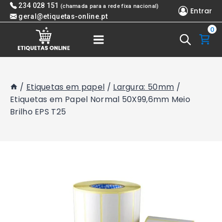
Skip
234 028 151
(chamada para a rede fixa nacional)
Entrar
to
geral@etiquetas-online.pt
0
content
/
Etiquetas em papel
/
Largura: 50mm
/
Etiquetas em Papel Normal 50X99,6mm Meio
Brilho EPS T25