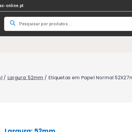
as-online.pt
Products
search
l
/
Largura: 52mm
/
Etiquetas em Papel Normal 52X27m
Largura: 52mm