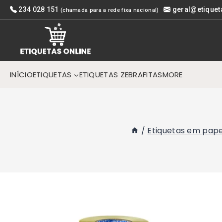
Skip
234 028 151
geral@etiquet
(chamada para a rede fixa nacional)
to
content
INÍCIO
ETIQUETAS
ETIQUETAS ZEBRA
FITAS
MORE
/
Etiquetas em pape