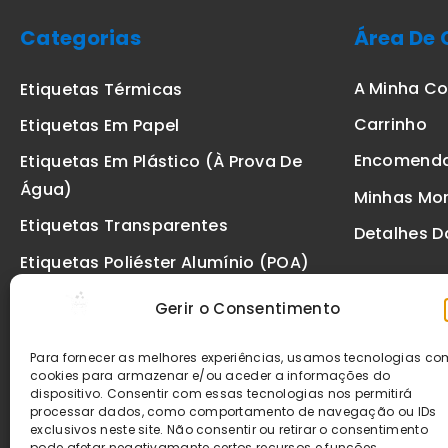
Categorias
Área De 
A Minha C
Etiquetas Térmicas
Carrinho
Etiquetas Em Papel
Encomend
Etiquetas Em Plástico (à Prova De
Água)
Minhas Mo
Etiquetas Transparentes
Detalhes D
Etiquetas Poliéster Alumínio (POA)
Etiquetas De Segurança VOID
Gerir o Consentimento
Etiquetas De Ourivesaria
Para fornecer as melhores experiências, usamos tecnologias c
Etiquetas Zebra
cookies para armazenar e/ou aceder a informações do
dispositivo. Consentir com essas tecnologias nos permitirá
Fitas
processar dados, como comportamento de navegação ou IDs
exclusivos neste site. Não consentir ou retirar o consentimento
pode afetar negativamante certos recursos e funções.