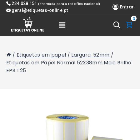
Skip
234 028 151
(chamada para a rede fixa nacional)
Entrar
to
geral@etiquetas-online.pt
0
content
/
Etiquetas em papel
/
Largura: 52mm
/
Etiquetas em Papel Normal 52X38mm Meio Brilho
EPS T25