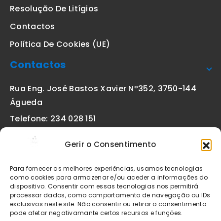
Resolução De Litígios
Contactos
Política De Cookies (UE)
Contactos
Rua Eng. José Bastos Xavier Nº352, 3750-144
Águeda
Telefone: 234 028 151
(chamada para a rede fixa nacional)
Gerir o Consentimento
Email:
geral@etiquetas-online.pt
Para fornecer as melhores experiências, usamos tecnologias
como cookies para armazenar e/ou aceder a informações do
dispositivo. Consentir com essas tecnologias nos permitirá
processar dados, como comportamento de navegação ou IDs
Os preços indicados incluem IVA à taxa legal em vigor. Todos
exclusivos neste site. Não consentir ou retirar o consentimento
os artigos apresentados no site encontram-se sujeitos à
pode afetar negativamante certos recursos e funções.
disponibilidade de stock após confirmação da encomenda. As