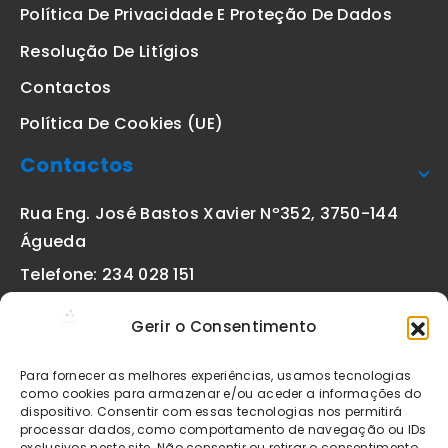
Política De Privacidade E Proteção De Dados
Resolução De Litígios
Contactos
Política De Cookies (UE)
Contactos
Rua Eng. José Bastos Xavier Nº352, 3750-144
Águeda
Telefone: 234 028 151
(chamada para a rede fixa nacional)
Gerir o Consentimento
Email:
geral@etiquetas-online.pt
Para fornecer as melhores experiências, usamos tecnologias
como cookies para armazenar e/ou aceder a informações do
dispositivo. Consentir com essas tecnologias nos permitirá
processar dados, como comportamento de navegação ou IDs
Os preços indicados incluem IVA à taxa legal em vigor. Todos
exclusivos neste site. Não consentir ou retirar o consentimento