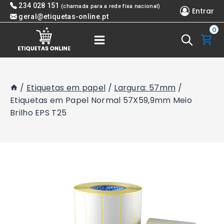
Skip
234 028 151
(chamada para a rede fixa nacional)
Entrar
to
geral@etiquetas-online.pt
0
content
/
Etiquetas em papel
/
Largura: 57mm
/
Etiquetas em Papel Normal 57X59,9mm Meio
Brilho EPS T25