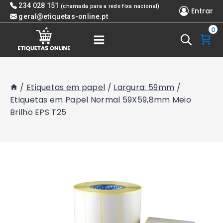
Skip
234 028 151
(chamada para a rede fixa nacional)
Entrar
to
geral@etiquetas-online.pt
0
content
/
Etiquetas em papel
/
Largura: 59mm
/
Etiquetas em Papel Normal 59X59,8mm Meio
Brilho EPS T25