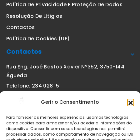
Política De Privacidade E Proteção De Dados
Resolução De Litígios
Contactos
Política De Cookies (UE)
Contactos
Rua Eng. José Bastos Xavier Nº352, 3750-144
Águeda
Telefone: 234 028 151
(chamada para a rede fixa nacional)
Gerir o Consentimento
Email:
geral@etiquetas-online.pt
Para fornecer as melhores experiências, usamos tecnologias
como cookies para armazenar e/ou aceder a informações do
dispositivo. Consentir com essas tecnologias nos permitirá
processar dados, como comportamento de navegação ou IDs
Os preços indicados incluem IVA à taxa legal em vigor. Todos
exclusivos neste site. Não consentir ou retirar o consentimento