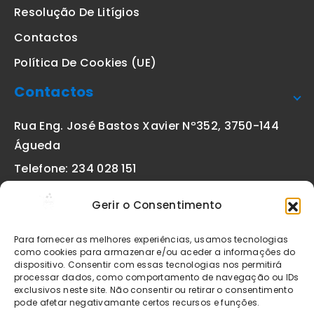
Resolução De Litígios
Contactos
Política De Cookies (UE)
Contactos
Rua Eng. José Bastos Xavier Nº352, 3750-144
Águeda
Telefone: 234 028 151
(chamada para a rede fixa nacional)
Gerir o Consentimento
Email:
geral@etiquetas-online.pt
Para fornecer as melhores experiências, usamos tecnologias
como cookies para armazenar e/ou aceder a informações do
dispositivo. Consentir com essas tecnologias nos permitirá
processar dados, como comportamento de navegação ou IDs
Os preços indicados incluem IVA à taxa legal em vigor. Todos
exclusivos neste site. Não consentir ou retirar o consentimento
os artigos apresentados no site encontram-se sujeitos à
pode afetar negativamante certos recursos e funções.
disponibilidade de stock após confirmação da encomenda. As