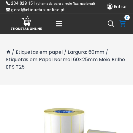
Skip
234 028 151
(chamada para a rede fixa nacional)
Entrar
to
geral@etiquetas-online.pt
0
content
/
Etiquetas em papel
/
Largura: 60mm
/
Etiquetas em Papel Normal 60X25mm Meio Brilho
EPS T25