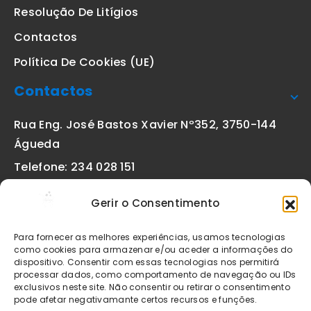
Resolução De Litígios
Contactos
Política De Cookies (UE)
Contactos
Rua Eng. José Bastos Xavier Nº352, 3750-144
Águeda
Telefone: 234 028 151
(chamada para a rede fixa nacional)
Gerir o Consentimento
Email:
geral@etiquetas-online.pt
Para fornecer as melhores experiências, usamos tecnologias
como cookies para armazenar e/ou aceder a informações do
dispositivo. Consentir com essas tecnologias nos permitirá
processar dados, como comportamento de navegação ou IDs
Os preços indicados incluem IVA à taxa legal em vigor. Todos
exclusivos neste site. Não consentir ou retirar o consentimento
os artigos apresentados no site encontram-se sujeitos à
pode afetar negativamante certos recursos e funções.
disponibilidade de stock após confirmação da encomenda. As