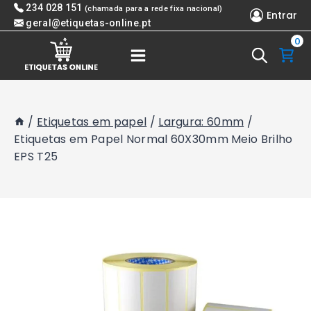
Skip
234 028 151
(chamada para a rede fixa nacional)
Entrar
to
geral@etiquetas-online.pt
0
content
/
Etiquetas em papel
/
Largura: 60mm
/
Etiquetas em Papel Normal 60X30mm Meio Brilho
EPS T25