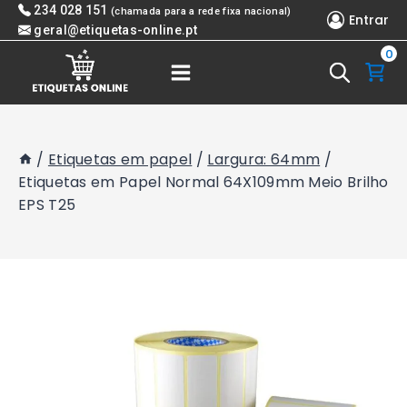
Skip
234 028 151
(chamada para a rede fixa nacional)
Entrar
to
geral@etiquetas-online.pt
0
content
/
Etiquetas em papel
/
Largura: 64mm
/
Etiquetas em Papel Normal 64X109mm Meio Brilho
EPS T25