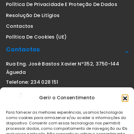
Política De Privacidade E Proteção De Dados
Resolução De Litígios
Contactos
Política De Cookies (UE)
Contactos
Rua Eng. José Bastos Xavier Nº352, 3750-144
Águeda
Telefone: 234 028 151
(chamada para a rede fixa nacional)
Gerir o Consentimento
Email:
geral@etiquetas-online.pt
Para fornecer as melhores experiências, usamos tecnologias
como cookies para armazenar e/ou aceder a informações do
dispositivo. Consentir com essas tecnologias nos permitirá
processar dados, como comportamento de navegação ou IDs
Os preços indicados incluem IVA à taxa legal em vigor. Todos
exclusivos neste site. Não consentir ou retirar o consentimento