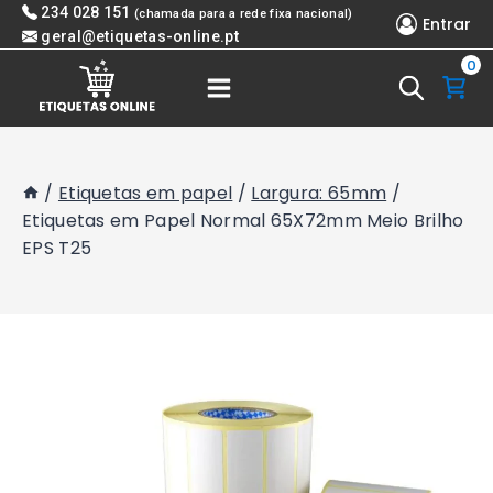
Skip
234 028 151
(chamada para a rede fixa nacional)
Entrar
to
geral@etiquetas-online.pt
0
content
/
Etiquetas em papel
/
Largura: 65mm
/
Etiquetas em Papel Normal 65X72mm Meio Brilho
EPS T25