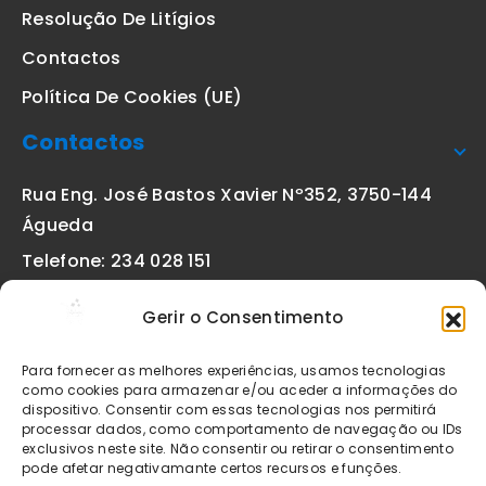
Resolução De Litígios
Contactos
Política De Cookies (UE)
Contactos
Rua Eng. José Bastos Xavier Nº352, 3750-144
Águeda
Telefone: 234 028 151
(chamada para a rede fixa nacional)
Gerir o Consentimento
Email:
geral@etiquetas-online.pt
Para fornecer as melhores experiências, usamos tecnologias
como cookies para armazenar e/ou aceder a informações do
dispositivo. Consentir com essas tecnologias nos permitirá
processar dados, como comportamento de navegação ou IDs
Os preços indicados incluem IVA à taxa legal em vigor. Todos
exclusivos neste site. Não consentir ou retirar o consentimento
os artigos apresentados no site encontram-se sujeitos à
pode afetar negativamante certos recursos e funções.
disponibilidade de stock após confirmação da encomenda. As