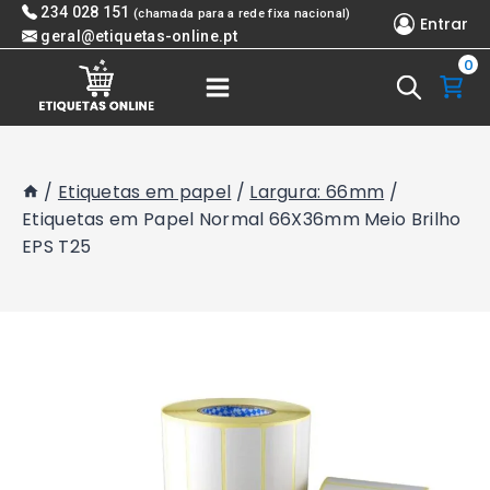
Skip
234 028 151
(chamada para a rede fixa nacional)
Entrar
to
geral@etiquetas-online.pt
0
content
/
Etiquetas em papel
/
Largura: 66mm
/
Etiquetas em Papel Normal 66X36mm Meio Brilho
EPS T25