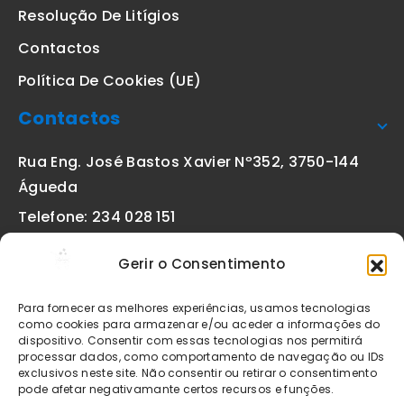
Resolução De Litígios
Contactos
Política De Cookies (UE)
Contactos
Rua Eng. José Bastos Xavier Nº352, 3750-144
Águeda
Telefone: 234 028 151
(chamada para a rede fixa nacional)
Gerir o Consentimento
Email:
geral@etiquetas-online.pt
Para fornecer as melhores experiências, usamos tecnologias
como cookies para armazenar e/ou aceder a informações do
dispositivo. Consentir com essas tecnologias nos permitirá
processar dados, como comportamento de navegação ou IDs
Os preços indicados incluem IVA à taxa legal em vigor. Todos
exclusivos neste site. Não consentir ou retirar o consentimento
os artigos apresentados no site encontram-se sujeitos à
pode afetar negativamante certos recursos e funções.
disponibilidade de stock após confirmação da encomenda. As