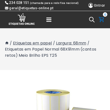
Skip
234 028 151
(chamada para a rede fixa nacional)
Entrar
to
geral@etiquetas-online.pt
0
content
/
Etiquetas em papel
/
Largura: 68mm
/
Etiquetas em Papel Normal 68X91mm (cantos
retos) Meio Brilho EPS T25