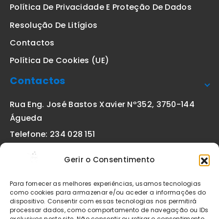
Política De Privacidade E Proteção De Dados
Resolução De Litígios
Contactos
Política De Cookies (UE)
Contactos
Rua Eng. José Bastos Xavier Nº352, 3750-144
Águeda
Telefone: 234 028 151
(chamada para a rede fixa nacional)
Gerir o Consentimento
Email:
geral@etiquetas-online.pt
Para fornecer as melhores experiências, usamos tecnologias
como cookies para armazenar e/ou aceder a informações do
dispositivo. Consentir com essas tecnologias nos permitirá
processar dados, como comportamento de navegação ou IDs
Os preços indicados incluem IVA à taxa legal em vigor. Todos
exclusivos neste site. Não consentir ou retirar o consentimento