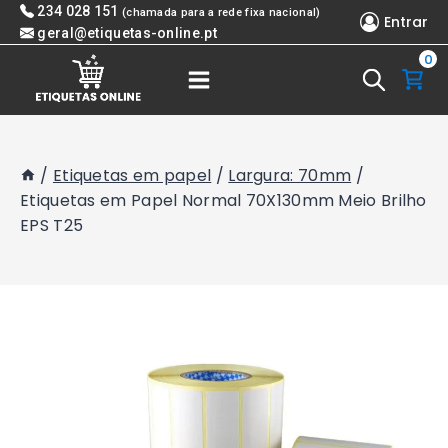
Skip
234 028 151
(chamada para a rede fixa nacional)
Entrar
to
geral@etiquetas-online.pt
0
content
/
Etiquetas em papel
/
Largura: 70mm
/
Etiquetas em Papel Normal 70X130mm Meio Brilho
EPS T25