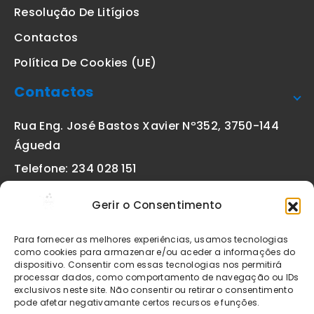
Resolução De Litígios
Contactos
Política De Cookies (UE)
Contactos
Rua Eng. José Bastos Xavier Nº352, 3750-144
Águeda
Telefone: 234 028 151
(chamada para a rede fixa nacional)
Gerir o Consentimento
Email:
geral@etiquetas-online.pt
Para fornecer as melhores experiências, usamos tecnologias
como cookies para armazenar e/ou aceder a informações do
dispositivo. Consentir com essas tecnologias nos permitirá
processar dados, como comportamento de navegação ou IDs
Os preços indicados incluem IVA à taxa legal em vigor. Todos
exclusivos neste site. Não consentir ou retirar o consentimento
os artigos apresentados no site encontram-se sujeitos à
pode afetar negativamante certos recursos e funções.
disponibilidade de stock após confirmação da encomenda. As