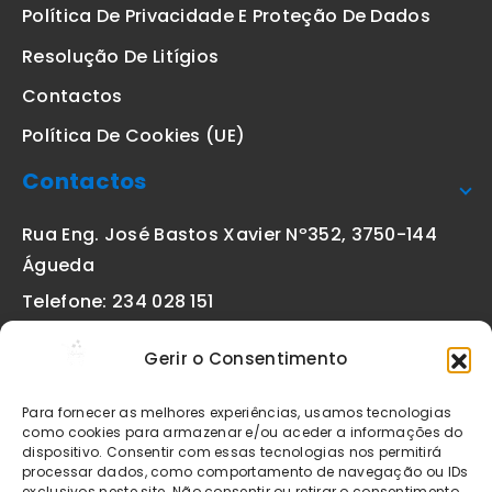
Política De Privacidade E Proteção De Dados
Resolução De Litígios
Contactos
Política De Cookies (UE)
Contactos
Rua Eng. José Bastos Xavier Nº352, 3750-144
Águeda
Telefone: 234 028 151
(chamada para a rede fixa nacional)
Gerir o Consentimento
Email:
geral@etiquetas-online.pt
Para fornecer as melhores experiências, usamos tecnologias
como cookies para armazenar e/ou aceder a informações do
dispositivo. Consentir com essas tecnologias nos permitirá
processar dados, como comportamento de navegação ou IDs
Os preços indicados incluem IVA à taxa legal em vigor. Todos
exclusivos neste site. Não consentir ou retirar o consentimento