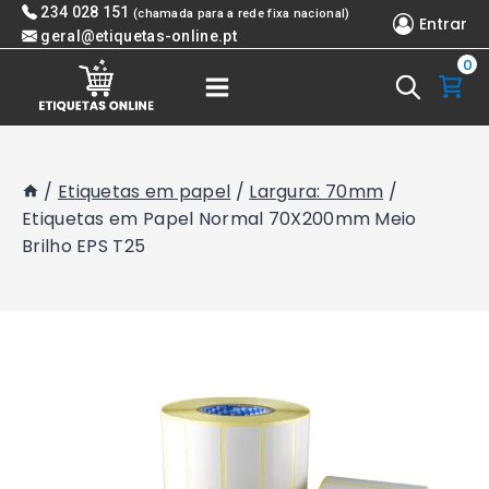
Skip
234 028 151
(chamada para a rede fixa nacional)
Entrar
to
geral@etiquetas-online.pt
0
content
/
Etiquetas em papel
/
Largura: 70mm
/
Etiquetas em Papel Normal 70X200mm Meio
Brilho EPS T25