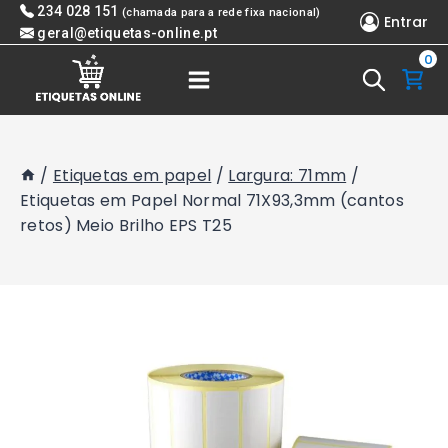
Skip
234 028 151
(chamada para a rede fixa nacional)
Entrar
to
geral@etiquetas-online.pt
0
content
/
Etiquetas em papel
/
Largura: 71mm
/
Etiquetas em Papel Normal 71X93,3mm (cantos
retos) Meio Brilho EPS T25