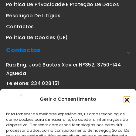
Política De Privacidade E Proteção De Dados
Resolução De Litígios
Contactos
Política De Cookies (UE)
Contactos
Rua Eng. José Bastos Xavier Nº352, 3750-144
Águeda
Telefone: 234 028 151
(chamada para a rede fixa nacional)
Gerir o Consentimento
Email:
geral@etiquetas-online.pt
Para fornecer as melhores experiências, usamos tecnologias
como cookies para armazenar e/ou aceder a informações do
dispositivo. Consentir com essas tecnologias nos permitirá
processar dados, como comportamento de navegação ou IDs
Os preços indicados incluem IVA à taxa legal em vigor. Todos
exclusivos neste site. Não consentir ou retirar o consentimento