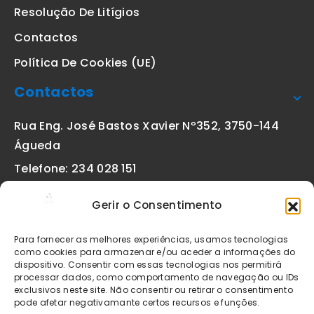
Resolução De Litígios
Contactos
Política De Cookies (UE)
Contactos
Rua Eng. José Bastos Xavier Nº352, 3750-144
Águeda
Telefone: 234 028 151
(chamada para a rede fixa nacional)
Gerir o Consentimento
Email:
geral@etiquetas-online.pt
Para fornecer as melhores experiências, usamos tecnologias
como cookies para armazenar e/ou aceder a informações do
dispositivo. Consentir com essas tecnologias nos permitirá
processar dados, como comportamento de navegação ou IDs
Os preços indicados incluem IVA à taxa legal em vigor. Todos
exclusivos neste site. Não consentir ou retirar o consentimento
os artigos apresentados no site encontram-se sujeitos à
pode afetar negativamante certos recursos e funções.
disponibilidade de stock após confirmação da encomenda. As