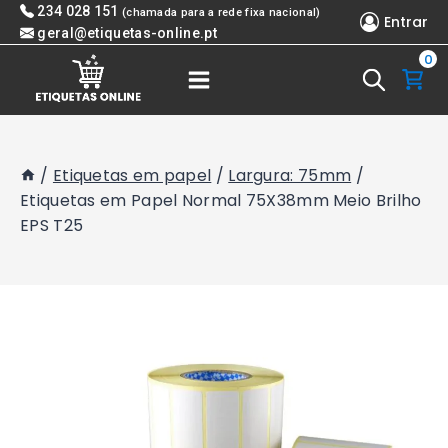
Skip
234 028 151
(chamada para a rede fixa nacional)
Entrar
to
geral@etiquetas-online.pt
0
content
/
Etiquetas em papel
/
Largura: 75mm
/
Etiquetas em Papel Normal 75X38mm Meio Brilho
EPS T25