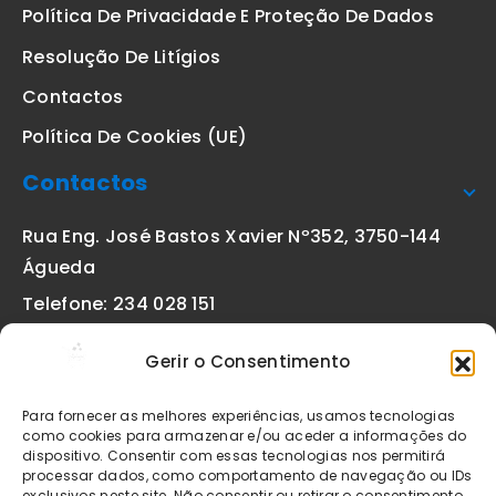
Política De Privacidade E Proteção De Dados
Resolução De Litígios
Contactos
Política De Cookies (UE)
Contactos
Rua Eng. José Bastos Xavier Nº352, 3750-144
Águeda
Telefone: 234 028 151
(chamada para a rede fixa nacional)
Gerir o Consentimento
Email:
geral@etiquetas-online.pt
Para fornecer as melhores experiências, usamos tecnologias
como cookies para armazenar e/ou aceder a informações do
dispositivo. Consentir com essas tecnologias nos permitirá
processar dados, como comportamento de navegação ou IDs
Os preços indicados incluem IVA à taxa legal em vigor. Todos
exclusivos neste site. Não consentir ou retirar o consentimento