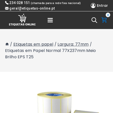
Skip
234 028 151
(chamada para a rede fixa nacional)
Entrar
to
geral@etiquetas-online.pt
0
content
/
Etiquetas em papel
/
Largura: 77mm
/
Etiquetas em Papel Normal 77X237mm Meio
Brilho EPS T25