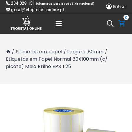
Skip
234 028 151
(chamada para a rede fixa nacional)
Entrar
to
geral@etiquetas-online.pt
0
content
/
Etiquetas em papel
/
Largura: 80mm
/
Etiquetas em Papel Normal 80X100mm (c/
picote) Meio Brilho EPS T25