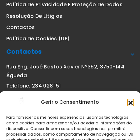
Política De Privacidade E Proteção De Dados
Resolução De Litígios
Contactos
Política De Cookies (UE)
Contactos
Rua Eng. José Bastos Xavier Nº352, 3750-144
Águeda
Telefone: 234 028 151
(chamada para a rede fixa nacional)
Gerir o Consentimento
Email:
geral@etiquetas-online.pt
Para fornecer as melhores experiências, usamos tecnologias
como cookies para armazenar e/ou aceder a informações do
dispositivo. Consentir com essas tecnologias nos permitirá
processar dados, como comportamento de navegação ou IDs
Os preços indicados incluem IVA à taxa legal em vigor. Todos
exclusivos neste site. Não consentir ou retirar o consentimento