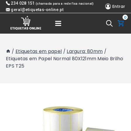
Skip
234 028 151
(chamada para a rede fixa nacional)
Entrar
to
geral@etiquetas-online.pt
0
content
/
Etiquetas em papel
/
Largura: 80mm
/
Etiquetas em Papel Normal 80X121mm Meio Brilho
EPS T25