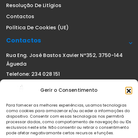
Resolução De Litígios
Contactos
Política De Cookies (UE)
Contactos
Rua Eng. José Bastos Xavier Nº352, 3750-144
Águeda
Telefone: 234 028 151
(chamada para a rede fixa nacional)
Gerir o Consentimento
Email:
geral@etiquetas-online.pt
Para fornecer as melhores experiências, usamos tecnologias
como cookies para armazenar e/ou aceder a informações do
dispositivo. Consentir com essas tecnologias nos permitirá
processar dados, como comportamento de navegação ou IDs
Os preços indicados incluem IVA à taxa legal em vigor. Todos
exclusivos neste site. Não consentir ou retirar o consentimento
os artigos apresentados no site encontram-se sujeitos à
pode afetar negativamante certos recursos e funções.
disponibilidade de stock após confirmação da encomenda. As