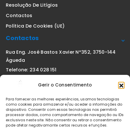
Resolução De Litígios
Contactos
Política De Cookies (UE)
Contactos
Rua Eng. José Bastos Xavier Nº352, 3750-144
Águeda
Telefone: 234 028 151
(chamada para a rede fixa nacional)
Gerir o Consentimento
Email:
geral@etiquetas-online.pt
Para fornecer as melhores experiências, usamos tecnologias
como cookies para armazenar e/ou aceder a informações do
dispositivo. Consentir com essas tecnologias nos permitirá
processar dados, como comportamento de navegação ou IDs
Os preços indicados incluem IVA à taxa legal em vigor. Todos
exclusivos neste site. Não consentir ou retirar o consentimento
os artigos apresentados no site encontram-se sujeitos à
pode afetar negativamante certos recursos e funções.
disponibilidade de stock após confirmação da encomenda. As