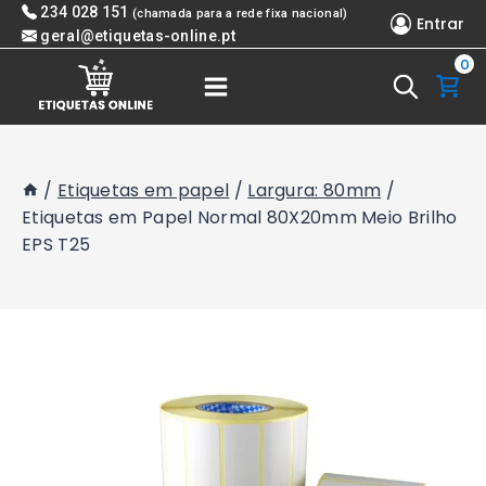
Skip
234 028 151
(chamada para a rede fixa nacional)
Entrar
to
geral@etiquetas-online.pt
0
content
/
Etiquetas em papel
/
Largura: 80mm
/
Etiquetas em Papel Normal 80X20mm Meio Brilho
EPS T25