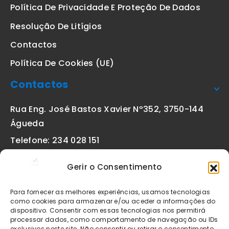
Política De Privacidade E Proteção De Dados
Resolução De Litígios
Contactos
Política De Cookies (UE)
Contactos
Rua Eng. José Bastos Xavier Nº352, 3750-144
Águeda
Telefone: 234 028 151
(chamada para a rede fixa nacional)
Gerir o Consentimento
Email:
geral@etiquetas-online.pt
Para fornecer as melhores experiências, usamos tecnologias
como cookies para armazenar e/ou aceder a informações do
dispositivo. Consentir com essas tecnologias nos permitirá
processar dados, como comportamento de navegação ou IDs
Os preços indicados incluem IVA à taxa legal em vigor. Todos
exclusivos neste site. Não consentir ou retirar o consentimento