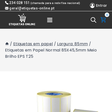
Skip
234 028 151
(chamada para a rede fixa nacional)
Entrar
to
geral@etiquetas-online.pt
0
content
/
Etiquetas em papel
/
Largura: 85mm
/
Etiquetas em Papel Normal 85X45,5mm Meio
Brilho EPS T25