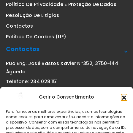
Política De Privacidade E Proteção De Dados
Resolução De Litígios
Contactos
Política De Cookies (UE)
Contactos
Rua Eng. José Bastos Xavier Nº352, 3750-144
Águeda
Telefone: 234 028 151
(chamada para a rede fixa nacional)
Gerir o Consentimento
Email:
geral@etiquetas-online.pt
Para fornecer as melhores experiências, usamos tecnologias
como cookies para armazenar e/ou aceder a informações do
dispositivo. Consentir com essas tecnologias nos permitirá
processar dados, como comportamento de navegação ou IDs
Os preços indicados incluem IVA à taxa legal em vigor. Todos
exclusivos neste site. Não consentir ou retirar o consentimento