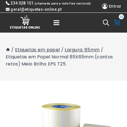
Skip
234 028 151
(chamada para a rede fixa nacional)
Entrar
to
geral@etiquetas-online.pt
0
content
/
Etiquetas em papel
/
Largura: 85mm
/
Etiquetas em Papel Normal 85X65mm (cantos
retos) Meio Brilho EPS T25