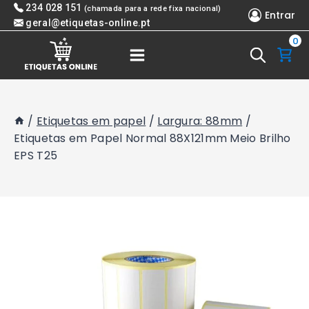
Skip
234 028 151
(chamada para a rede fixa nacional)
Entrar
to
geral@etiquetas-online.pt
0
content
/
Etiquetas em papel
/
Largura: 88mm
/
Etiquetas em Papel Normal 88X121mm Meio Brilho
EPS T25