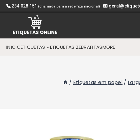
Skip
234 028 151
geral@etiquet
(chamada para a rede fixa nacional)
to
content
INÍCIO
ETIQUETAS
ETIQUETAS ZEBRA
FITAS
MORE
/
Etiquetas em papel
/
Larg