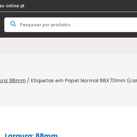
as-online.pt
Products
search
ura: 88mm
/
Etiquetas em Papel Normal 88X70mm (cant
Largura: 88mm