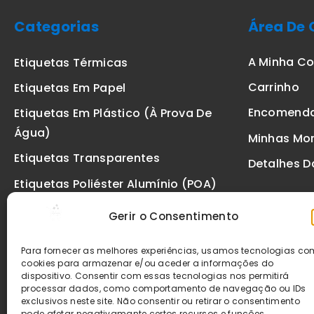
Categorias
Área De 
A Minha C
Etiquetas Térmicas
Carrinho
Etiquetas Em Papel
Encomend
Etiquetas Em Plástico (à Prova De
Água)
Minhas Mo
Etiquetas Transparentes
Detalhes D
Etiquetas Poliéster Alumínio (POA)
Etiquetas De Segurança VOID
Gerir o Consentimento
Etiquetas De Ourivesaria
Para fornecer as melhores experiências, usamos tecnologias c
Etiquetas Zebra
cookies para armazenar e/ou aceder a informações do
dispositivo. Consentir com essas tecnologias nos permitirá
Fitas
processar dados, como comportamento de navegação ou IDs
exclusivos neste site. Não consentir ou retirar o consentimento
pode afetar negativamante certos recursos e funções.