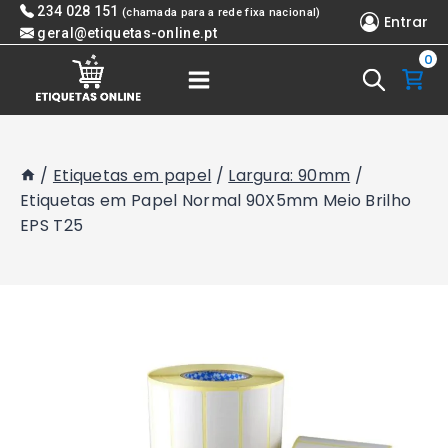
Skip
234 028 151
(chamada para a rede fixa nacional)
Entrar
to
geral@etiquetas-online.pt
0
content
/
Etiquetas em papel
/
Largura: 90mm
/
Etiquetas em Papel Normal 90X5mm Meio Brilho
EPS T25