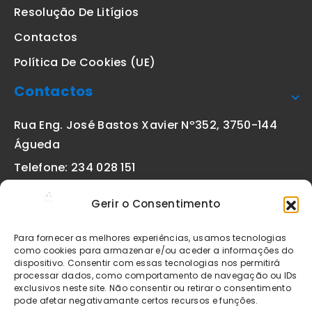
Resolução De Litígios
Contactos
Política De Cookies (UE)
Contactos
Rua Eng. José Bastos Xavier Nº352, 3750-144
Águeda
Telefone: 234 028 151
(chamada para a rede fixa nacional)
Gerir o Consentimento
Email:
geral@etiquetas-online.pt
Para fornecer as melhores experiências, usamos tecnologias
como cookies para armazenar e/ou aceder a informações do
dispositivo. Consentir com essas tecnologias nos permitirá
processar dados, como comportamento de navegação ou IDs
Os preços indicados incluem IVA à taxa legal em vigor. Todos
exclusivos neste site. Não consentir ou retirar o consentimento
os artigos apresentados no site encontram-se sujeitos à
pode afetar negativamante certos recursos e funções.
disponibilidade de stock após confirmação da encomenda. As