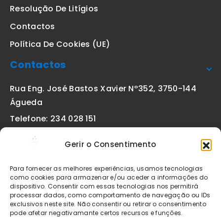
Resolução De Litígios
Contactos
Política De Cookies (UE)
Contactos
Rua Eng. José Bastos Xavier Nº352, 3750-144
Águeda
Telefone: 234 028 151
(chamada para a rede fixa nacional)
Gerir o Consentimento
Email:
geral@etiquetas-online.pt
Para fornecer as melhores experiências, usamos tecnologias
como cookies para armazenar e/ou aceder a informações do
dispositivo. Consentir com essas tecnologias nos permitirá
processar dados, como comportamento de navegação ou IDs
Os preços indicados incluem IVA à taxa legal em vigor. Todos
exclusivos neste site. Não consentir ou retirar o consentimento
os artigos apresentados no site encontram-se sujeitos à
pode afetar negativamante certos recursos e funções.
disponibilidade de stock após confirmação da encomenda. As