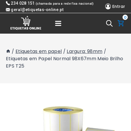
Skip
234 028 151
(chamada para a rede fixa nacional)
Entrar
to
geral@etiquetas-online.pt
0
content
/
Etiquetas em papel
/
Largura: 98mm
/
Etiquetas em Papel Normal 98X67mm Meio Brilho
EPS T25