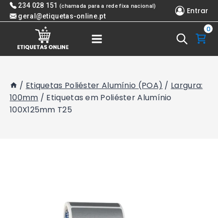
Skip
234 028 151
(chamada para a rede fixa nacional)
Entrar
to
geral@etiquetas-online.pt
0
content
/
Etiquetas Poliéster Alumínio (POA)
/
Largura:
100mm
/
Etiquetas em Poliéster Alumínio
100X125mm T25