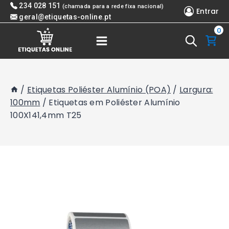
Skip
234 028 151
(chamada para a rede fixa nacional)
Entrar
to
geral@etiquetas-online.pt
0
content
/
Etiquetas Poliéster Alumínio (POA)
/
Largura:
100mm
/
Etiquetas em Poliéster Alumínio
100X141,4mm T25