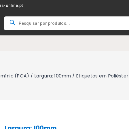
as-online.pt
Products
search
lumínio (POA)
/
Largura: 100mm
/
Etiquetas em Poliéste
Largura: 100mm