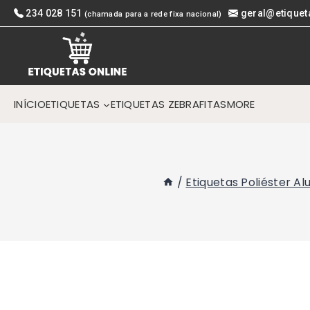
Skip
234 028 151
geral@etiquet
(chamada para a rede fixa nacional)
to
content
INÍCIO
ETIQUETAS
ETIQUETAS ZEBRA
FITAS
MORE
/
Etiquetas Poliéster A