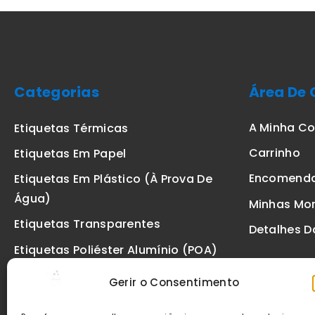
Categorias
Área De 
A Minha C
Etiquetas Térmicas
Carrinho
Etiquetas Em Papel
Encomend
Etiquetas Em Plástico (à Prova De
Água)
Minhas Mo
Etiquetas Transparentes
Detalhes D
Etiquetas Poliéster Alumínio (POA)
Etiquetas De Segurança VOID
Gerir o Consentimento
Etiquetas De Ourivesaria