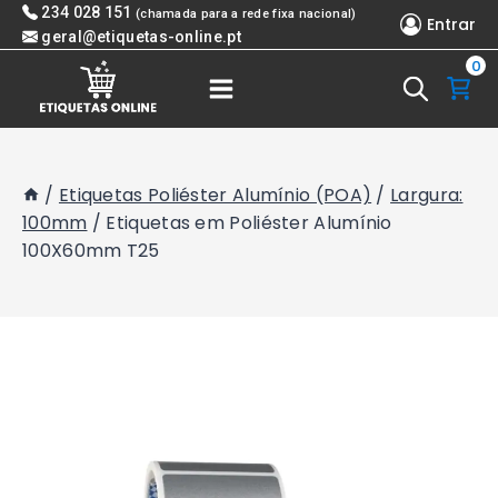
Skip
234 028 151
(chamada para a rede fixa nacional)
Entrar
to
geral@etiquetas-online.pt
0
content
/
Etiquetas Poliéster Alumínio (POA)
/
Largura:
100mm
/
Etiquetas em Poliéster Alumínio
100X60mm T25