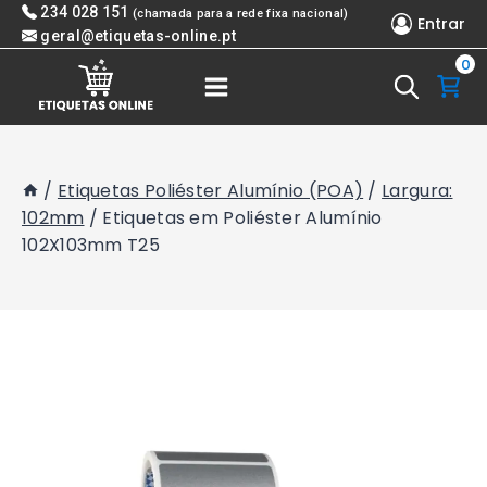
Skip
234 028 151
(chamada para a rede fixa nacional)
Entrar
to
geral@etiquetas-online.pt
0
content
/
Etiquetas Poliéster Alumínio (POA)
/
Largura:
102mm
/
Etiquetas em Poliéster Alumínio
102X103mm T25