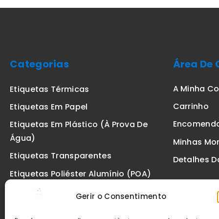
Categorias
Área De 
A Minha C
Etiquetas Térmicas
Carrinho
Etiquetas Em Papel
Encomend
Etiquetas Em Plástico (à Prova De
Água)
Minhas Mo
Etiquetas Transparentes
Detalhes D
Etiquetas Poliéster Alumínio (POA)
Etiquetas De Segurança VOID
Gerir o Consentimento
Etiquetas De Ourivesaria