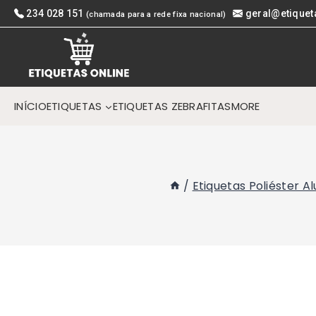
Skip
234 028 151
geral@etiquet
(chamada para a rede fixa nacional)
to
content
INÍCIO
ETIQUETAS
ETIQUETAS ZEBRA
FITAS
MORE
/
Etiquetas Poliéster A