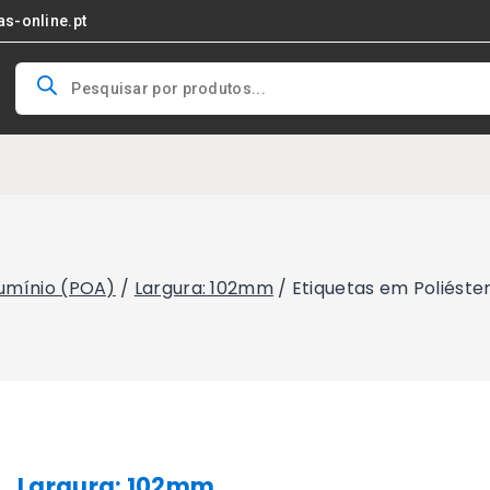
as-online.pt
Products
search
lumínio (POA)
/
Largura: 102mm
/
Etiquetas em Poliést
Largura: 102mm