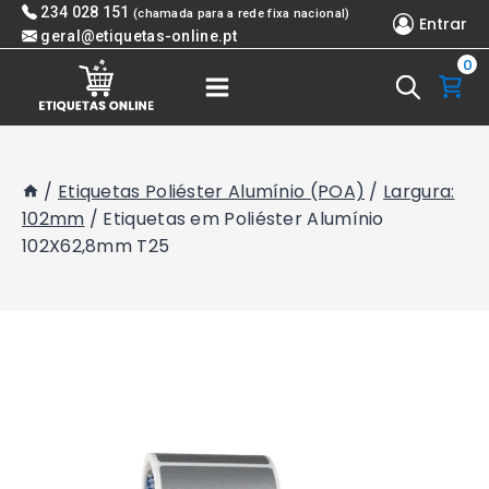
Skip
234 028 151
(chamada para a rede fixa nacional)
Entrar
to
geral@etiquetas-online.pt
0
content
/
Etiquetas Poliéster Alumínio (POA)
/
Largura:
102mm
/
Etiquetas em Poliéster Alumínio
102X62,8mm T25