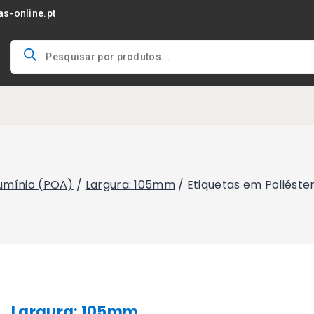
as-online.pt
Products
search
lumínio (POA)
/
Largura: 105mm
/
Etiquetas em Poliést
Largura: 105mm