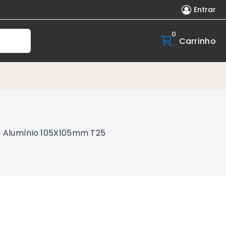
Entrar
0
Carrinho
er Alumínio 105X105mm T25