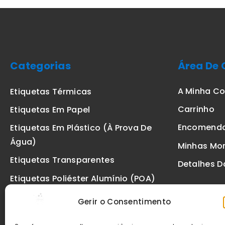
Categorias
Área De 
A Minha C
Etiquetas Térmicas
Carrinho
Etiquetas Em Papel
Encomend
Etiquetas Em Plástico (à Prova De
Água)
Minhas Mo
Etiquetas Transparentes
Detalhes D
Etiquetas Poliéster Alumínio (POA)
Etiquetas De Segurança VOID
Gerir o Consentimento
Etiquetas De Ourivesaria