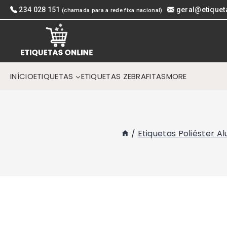
Skip
234 028 151
geral@etiquet
(chamada para a rede fixa nacional)
to
content
INÍCIO
ETIQUETAS
ETIQUETAS ZEBRA
FITAS
MORE
/
Etiquetas Poliéster A