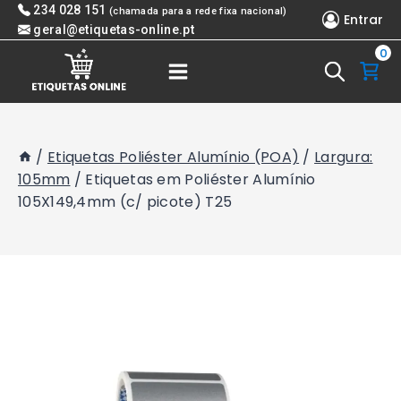
Skip
234 028 151
(chamada para a rede fixa nacional)
Entrar
to
geral@etiquetas-online.pt
0
content
/
Etiquetas Poliéster Alumínio (POA)
/
Largura:
105mm
/
Etiquetas em Poliéster Alumínio
105X149,4mm (c/ picote) T25