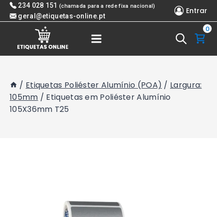
Skip
234 028 151
(chamada para a rede fixa nacional)
Entrar
to
geral@etiquetas-online.pt
0
content
/
Etiquetas Poliéster Alumínio (POA)
/
Largura:
105mm
/
Etiquetas em Poliéster Alumínio
105X36mm T25