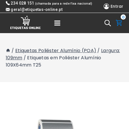
Skip
234 028 151
(chamada para a rede fixa nacional)
Entrar
to
geral@etiquetas-online.pt
0
content
/
Etiquetas Poliéster Alumínio (POA)
/
Largura:
109mm
/
Etiquetas em Poliéster Alumínio
109X64mm T25