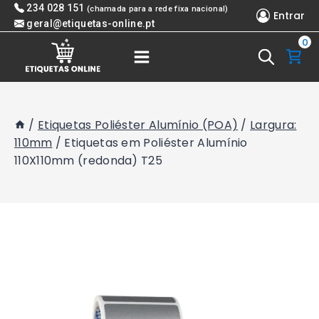
Skip
234 028 151
(chamada para a rede fixa nacional)
Entrar
to
geral@etiquetas-online.pt
0
content
/
Etiquetas Poliéster Alumínio (POA)
/
Largura:
110mm
/
Etiquetas em Poliéster Alumínio
110X110mm (redonda) T25