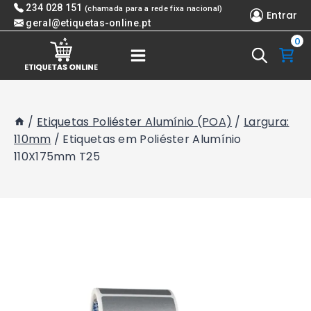
Skip
234 028 151
(chamada para a rede fixa nacional)
Entrar
to
geral@etiquetas-online.pt
0
content
/
Etiquetas Poliéster Alumínio (POA)
/
Largura:
110mm
/
Etiquetas em Poliéster Alumínio
110X175mm T25