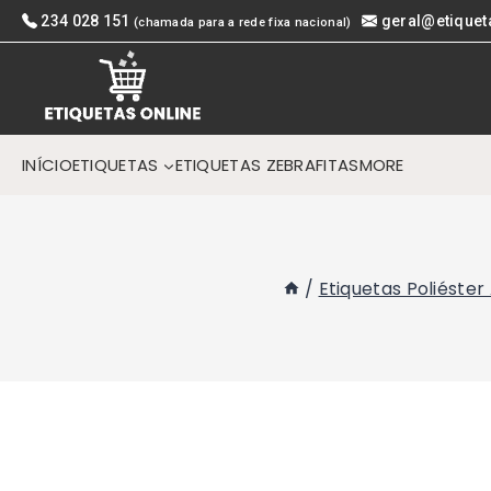
Skip
234 028 151
geral@etiquet
(chamada para a rede fixa nacional)
to
content
INÍCIO
ETIQUETAS
ETIQUETAS ZEBRA
FITAS
MORE
/
Etiquetas Poliéster