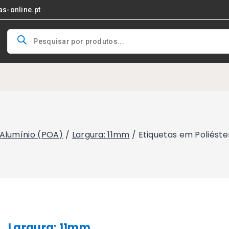
as-online.pt
Products
search
 Alumínio (POA)
/
Largura: 11mm
/
Etiquetas em Poliést
Largura: 11mm