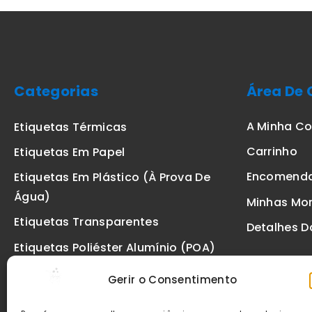
Categorias
Área De 
A Minha C
Etiquetas Térmicas
Carrinho
Etiquetas Em Papel
Encomend
Etiquetas Em Plástico (à Prova De
Água)
Minhas Mo
Etiquetas Transparentes
Detalhes D
Etiquetas Poliéster Alumínio (POA)
Etiquetas De Segurança VOID
Gerir o Consentimento
Etiquetas De Ourivesaria