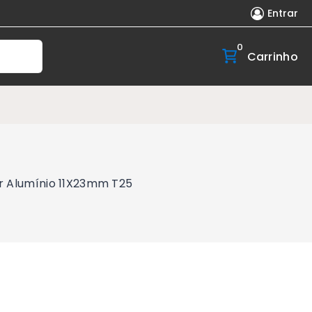
Entrar
0
Carrinho
er Alumínio 11X23mm T25