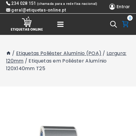
Skip
234 028 151
(chamada para a rede fixa nacional)
Entrar
to
geral@etiquetas-online.pt
0
content
/
Etiquetas Poliéster Alumínio (POA)
/
Largura:
120mm
/
Etiquetas em Poliéster Alumínio
120X140mm T25