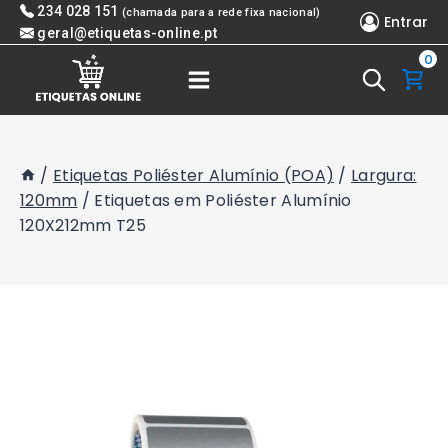
Skip
234 028 151
(chamada para a rede fixa nacional)
Entrar
to
geral@etiquetas-online.pt
0
content
/
Etiquetas Poliéster Alumínio (POA)
/
Largura:
120mm
/
Etiquetas em Poliéster Alumínio
120X212mm T25