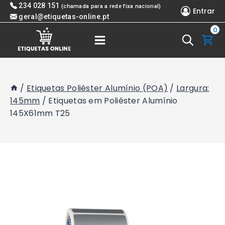
Skip
234 028 151
(chamada para a rede fixa nacional)
Entrar
to
geral@etiquetas-online.pt
0
content
/
Etiquetas Poliéster Alumínio (POA)
/
Largura:
145mm
/
Etiquetas em Poliéster Alumínio
145X61mm T25