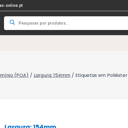
as-online.pt
Products
search
lumínio (POA)
/
Largura: 154mm
/
Etiquetas em Poliéste
Largura: 154mm