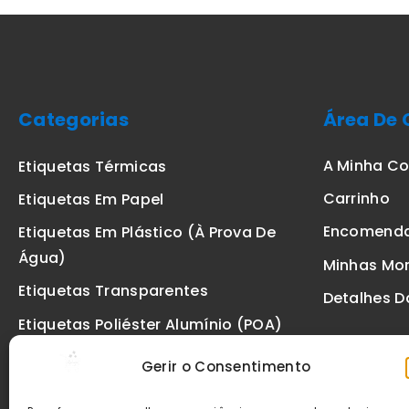
Categorias
Área De 
A Minha C
Etiquetas Térmicas
Carrinho
Etiquetas Em Papel
Encomend
Etiquetas Em Plástico (à Prova De
Água)
Minhas Mo
Etiquetas Transparentes
Detalhes D
Etiquetas Poliéster Alumínio (POA)
Etiquetas De Segurança VOID
Gerir o Consentimento
Etiquetas De Ourivesaria