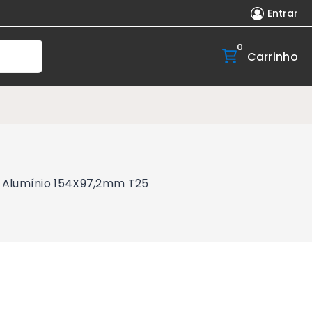
Entrar
0
Carrinho
r Alumínio 154X97,2mm T25