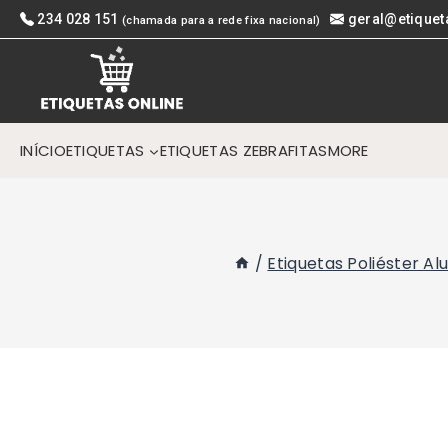
Skip
234 028 151
geral@etiquet
(chamada para a rede fixa nacional)
to
content
INÍCIO
ETIQUETAS
ETIQUETAS ZEBRA
FITAS
MORE
/
Etiquetas Poliéster A