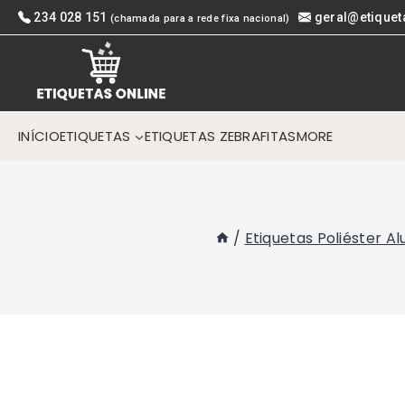
Skip
234 028 151
geral@etiquet
(chamada para a rede fixa nacional)
to
content
INÍCIO
ETIQUETAS
ETIQUETAS ZEBRA
FITAS
MORE
/
Etiquetas Poliéster A