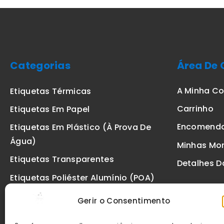
Categorias
Área De 
A Minha C
Etiquetas Térmicas
Carrinho
Etiquetas Em Papel
Encomend
Etiquetas Em Plástico (à Prova De
Água)
Minhas Mo
Etiquetas Transparentes
Detalhes D
Etiquetas Poliéster Alumínio (POA)
Etiquetas De Segurança VOID
Gerir o Consentimento
Etiquetas De Ourivesaria