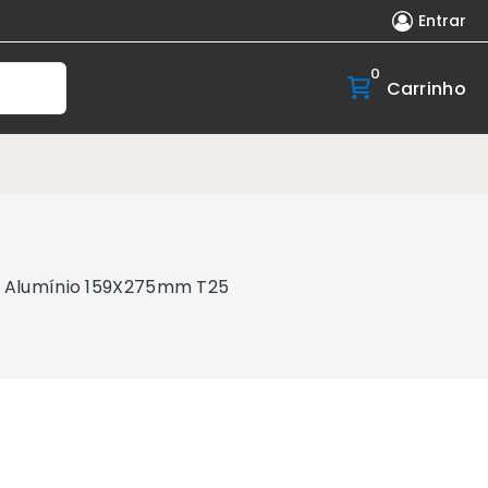
Entrar
0
Carrinho
er Alumínio 159X275mm T25