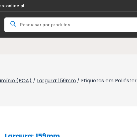
as-online.pt
Products
search
lumínio (POA)
/
Largura: 159mm
/
Etiquetas em Poliést
Largura: 159mm