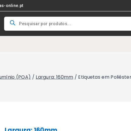
as-online.pt
Products
search
lumínio (POA)
/
Largura: 160mm
/
Etiquetas em Poliést
Largura: 160mm