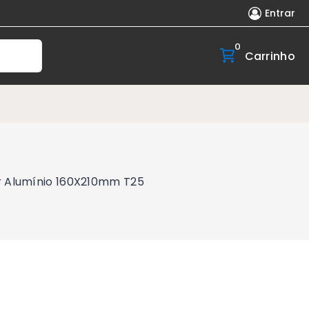
Entrar
0
Carrinho
er Alumínio 160X210mm T25