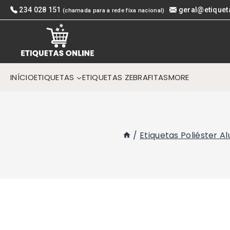
Skip
234 028 151
geral@etiquet
(chamada para a rede fixa nacional)
to
content
INÍCIO
ETIQUETAS
ETIQUETAS ZEBRA
FITAS
MORE
/
Etiquetas Poliéster A