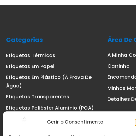
Categorias
Área De 
A Minha C
Etiquetas Térmicas
Carrinho
Etiquetas Em Papel
Encomend
Etiquetas Em Plástico (à Prova De
Água)
Minhas Mo
Etiquetas Transparentes
Detalhes D
Etiquetas Poliéster Alumínio (POA)
Etiquetas De Segurança VOID
Gerir o Consentimento
Etiquetas De Ourivesaria