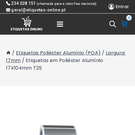
Skip
234 028 151
(chamada para a rede fixa nacional)
Entrar
to
geral@etiquetas-online.pt
0
content
/
Etiquetas Poliéster Alumínio (POA)
/
Largura:
17mm
/
Etiquetas em Poliéster Alumínio
17X104mm T25