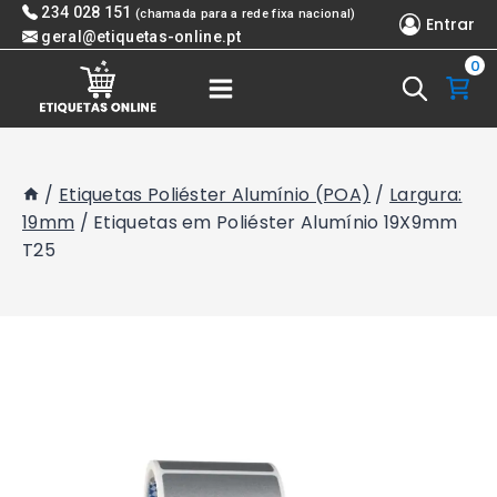
Skip
234 028 151
(chamada para a rede fixa nacional)
Entrar
to
geral@etiquetas-online.pt
0
content
/
Etiquetas Poliéster Alumínio (POA)
/
Largura:
19mm
/
Etiquetas em Poliéster Alumínio 19X9mm
T25