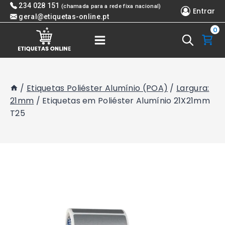
Skip
234 028 151
(chamada para a rede fixa nacional)
Entrar
to
geral@etiquetas-online.pt
0
content
/
Etiquetas Poliéster Alumínio (POA)
/
Largura:
21mm
/
Etiquetas em Poliéster Alumínio 21X21mm
T25