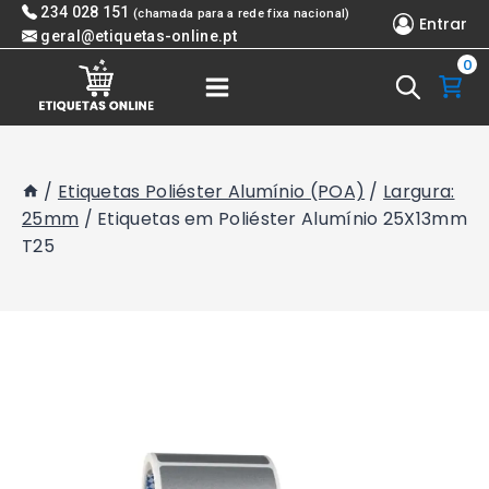
Skip
234 028 151
(chamada para a rede fixa nacional)
Entrar
to
geral@etiquetas-online.pt
0
content
/
Etiquetas Poliéster Alumínio (POA)
/
Largura:
25mm
/
Etiquetas em Poliéster Alumínio 25X13mm
T25